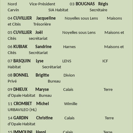
Nord Vice-Président
03
BOUGNAS Régis
Carvin SIA Habitat Secrétaire
04
CUVILLIER Jacqueline
Noyelles sous Lens Maisons
et Cités Trésorière
05
CUVILLIER Joël
Noyelles sous Lens Maisons et
Cités secrétariat
06
KUBIAK Sandrine
Harnes Maisons et
Cités Secrétariat
07
BASQUIN Lyse
LENS ICF
Habitat Secrétariat
08
BONNEL Brigitte
Divion
Privé Bureau
09
DHIEUX Maryse
Calais Terre
d’Opale Habitat Bureau
11
CROMBET Michel
Wimille
URBAVILEO (HL)
14
GARDIN Christine
Calais Terre
d’Opale Habitat
15
IMMOUNI Hasni
Calais Terre