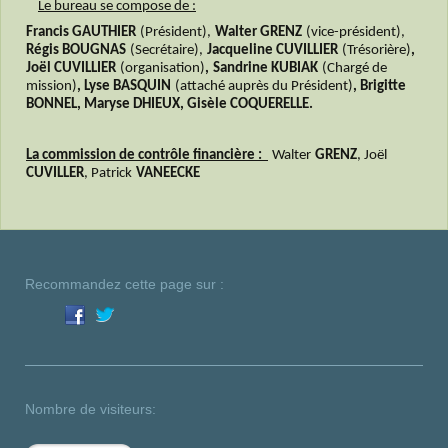
Le bureau se compose de :
Francis GAUTHIER
(Président),
Walter GRENZ
(vice-président),
Régis BOUGNAS
(Secrétaire),
Jacqueline CUVILLIER
(Trésorière)
,
Joël CUVILLIER
(organisation)
,
Sandrine KUBIAK
(Chargé de
mission)
, Lyse BASQUIN
(attaché auprès du Président)
, Brigitte
BONNEL, Maryse DHIEUX, Gisèle COQUERELLE.
La commission de contrôle financière :
Walter
GRENZ
, Joël
CUVILLER
, Patrick
VANEECKE
Recommandez cette page sur :
Nombre de visiteurs: